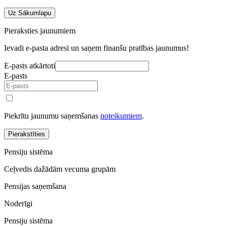
Uz Sākumlapu
Pieraksties jaunumiem
Ievadi e-pasta adresi un saņem finanšu pratības jaunumus!
E-pasts atkārtoti
E-pasts
Piekrītu jaunumu saņemšanas
noteikumiem
.
Pierakstīties
Pensiju sistēma
Ceļvedis dažādām vecuma grupām
Pensijas saņemšana
Noderīgi
Pensiju sistēma