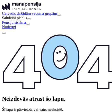
Ceļvedis dažādām vecuma grupām
Salīdzini plānus
Pensiju sistēma
Noderīgi
Neizdevās atrast šo lapu.
Šī lapa ir pārvietota vai vairs neeksistē.