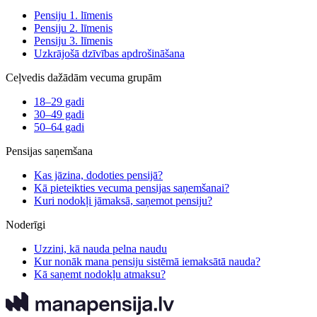
Pensiju 1. līmenis
Pensiju 2. līmenis
Pensiju 3. līmenis
Uzkrājošā dzīvības apdrošināšana
Ceļvedis dažādām vecuma grupām
18–29 gadi
30–49 gadi
50–64 gadi
Pensijas saņemšana
Kas jāzina, dodoties pensijā?
Kā pieteikties vecuma pensijas saņemšanai?
Kuri nodokļi jāmaksā, saņemot pensiju?
Noderīgi
Uzzini, kā nauda pelna naudu
Kur nonāk mana pensiju sistēmā iemaksātā nauda?
Kā saņemt nodokļu atmaksu?