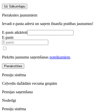
Uz Sākumlapu
Pieraksties jaunumiem
Ievadi e-pasta adresi un saņem finanšu pratības jaunumus!
E-pasts atkārtoti
E-pasts
Piekrītu jaunumu saņemšanas
noteikumiem
.
Pierakstīties
Pensiju sistēma
Ceļvedis dažādām vecuma grupām
Pensijas saņemšana
Noderīgi
Pensiju sistēma