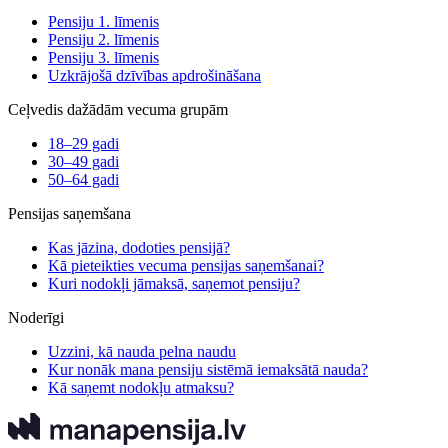
Pensiju 1. līmenis
Pensiju 2. līmenis
Pensiju 3. līmenis
Uzkrājošā dzīvības apdrošināšana
Ceļvedis dažādām vecuma grupām
18–29 gadi
30–49 gadi
50–64 gadi
Pensijas saņemšana
Kas jāzina, dodoties pensijā?
Kā pieteikties vecuma pensijas saņemšanai?
Kuri nodokļi jāmaksā, saņemot pensiju?
Noderīgi
Uzzini, kā nauda pelna naudu
Kur nonāk mana pensiju sistēmā iemaksātā nauda?
Kā saņemt nodokļu atmaksu?