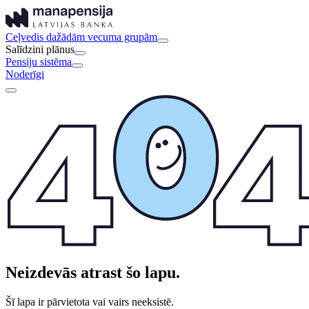
Ceļvedis dažādām vecuma grupām
Salīdzini plānus
Pensiju sistēma
Noderīgi
Neizdevās atrast šo lapu.
Šī lapa ir pārvietota vai vairs neeksistē.