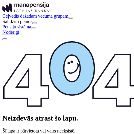
Ceļvedis dažādām vecuma grupām
Salīdzini plānus
Pensiju sistēma
Noderīgi
Neizdevās atrast šo lapu.
Šī lapa ir pārvietota vai vairs neeksistē.