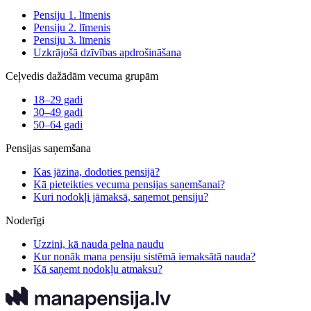
Pensiju 1. līmenis
Pensiju 2. līmenis
Pensiju 3. līmenis
Uzkrājošā dzīvības apdrošināšana
Ceļvedis dažādām vecuma grupām
18–29 gadi
30–49 gadi
50–64 gadi
Pensijas saņemšana
Kas jāzina, dodoties pensijā?
Kā pieteikties vecuma pensijas saņemšanai?
Kuri nodokļi jāmaksā, saņemot pensiju?
Noderīgi
Uzzini, kā nauda pelna naudu
Kur nonāk mana pensiju sistēmā iemaksātā nauda?
Kā saņemt nodokļu atmaksu?