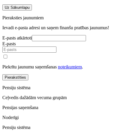
Uz Sākumlapu
Pieraksties jaunumiem
Ievadi e-pasta adresi un saņem finanšu pratības jaunumus!
E-pasts atkārtoti
E-pasts
Piekrītu jaunumu saņemšanas
noteikumiem
.
Pierakstīties
Pensiju sistēma
Ceļvedis dažādām vecuma grupām
Pensijas saņemšana
Noderīgi
Pensiju sistēma