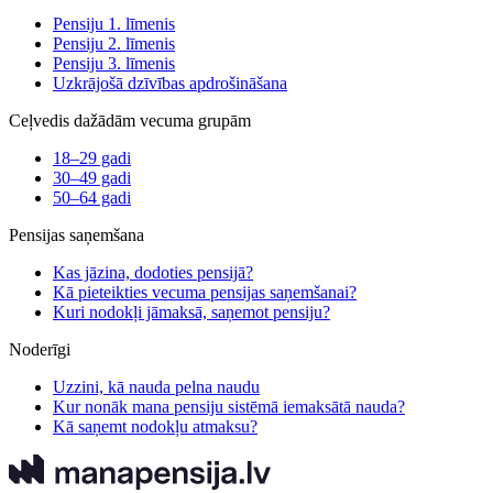
Pensiju 1. līmenis
Pensiju 2. līmenis
Pensiju 3. līmenis
Uzkrājošā dzīvības apdrošināšana
Ceļvedis dažādām vecuma grupām
18–29 gadi
30–49 gadi
50–64 gadi
Pensijas saņemšana
Kas jāzina, dodoties pensijā?
Kā pieteikties vecuma pensijas saņemšanai?
Kuri nodokļi jāmaksā, saņemot pensiju?
Noderīgi
Uzzini, kā nauda pelna naudu
Kur nonāk mana pensiju sistēmā iemaksātā nauda?
Kā saņemt nodokļu atmaksu?