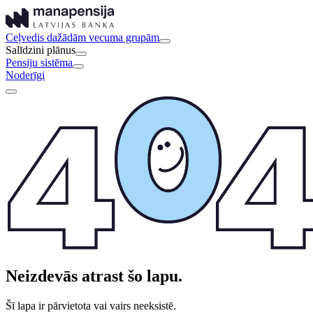
Ceļvedis dažādām vecuma grupām
Salīdzini plānus
Pensiju sistēma
Noderīgi
Neizdevās atrast šo lapu.
Šī lapa ir pārvietota vai vairs neeksistē.