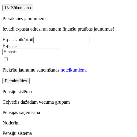
Uz Sākumlapu
Pieraksties jaunumiem
Ievadi e-pasta adresi un saņem finanšu pratības jaunumus!
E-pasts atkārtoti
E-pasts
Piekrītu jaunumu saņemšanas
noteikumiem
.
Pierakstīties
Pensiju sistēma
Ceļvedis dažādām vecuma grupām
Pensijas saņemšana
Noderīgi
Pensiju sistēma