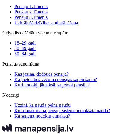
Pensiju 1. līmenis
Pensiju 2. līmenis
Pensiju 3. līmenis
Uzkrājošā dzīvības apdrošināšana
Ceļvedis dažādām vecuma grupām
18–29 gadi
30–49 gadi
50–64 gadi
Pensijas saņemšana
Kas jāzina, dodoties pensijā?
Kā pieteikties vecuma pensijas saņemšanai?
Kuri nodokļi jāmaksā, saņemot pensiju?
Noderīgi
Uzzini, kā nauda pelna naudu
Kur nonāk mana pensiju sistēmā iemaksātā nauda?
Kā saņemt nodokļu atmaksu?