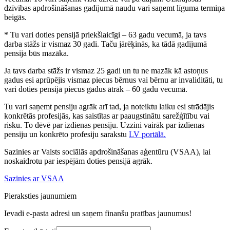
dzīvības apdrošināšanas gadījumā naudu vari saņemt līguma termiņa
beigās.
* Tu vari doties pensijā priekšlaicīgi – 63 gadu vecumā, ja tavs
darba stāžs ir vismaz 30 gadi. Taču jārēķinās, ka tādā gadījumā
pensija būs mazāka.
Ja tavs darba stāžs ir vismaz 25 gadi un tu ne mazāk kā astoņus
gadus esi aprūpējis vismaz piecus bērnus vai bērnu ar invaliditāti, tu
vari doties pensijā piecus gadus ātrāk – 60 gadu vecumā.
Tu vari saņemt pensiju agrāk arī tad, ja noteiktu laiku esi strādājis
konkrētās profesijās, kas saistītas ar paaugstinātu sarežģītību vai
risku. To dēvē par izdienas pensiju. Uzzini vairāk par izdienas
pensiju un konkrēto profesiju sarakstu
LV portālā.
Sazinies ar Valsts sociālās apdrošināšanas aģentūru (VSAA), lai
noskaidrotu par iespējām doties pensijā agrāk.
Sazinies ar VSAA
Pieraksties jaunumiem
Ievadi e-pasta adresi un saņem finanšu pratības jaunumus!