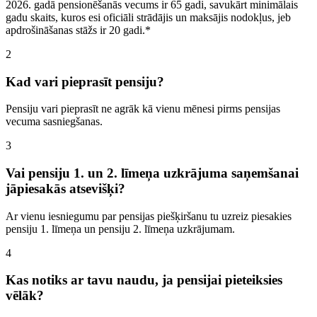
2026. gadā pensionēšanās vecums ir 65 gadi, savukārt minimālais
gadu skaits, kuros esi oficiāli strādājis un maksājis nodokļus, jeb
apdrošināšanas stāžs ir 20 gadi.*
2
Kad vari pieprasīt pensiju?
Pensiju vari pieprasīt ne agrāk kā vienu mēnesi pirms pensijas
vecuma sasniegšanas.
3
Vai pensiju 1. un 2. līmeņa uzkrājuma saņemšanai
jāpiesakās atsevišķi?
Ar vienu iesniegumu par pensijas piešķiršanu tu uzreiz piesakies
pensiju 1. līmeņa un pensiju 2. līmeņa uzkrājumam.
4
Kas notiks ar tavu naudu, ja pensijai pieteiksies
vēlāk?