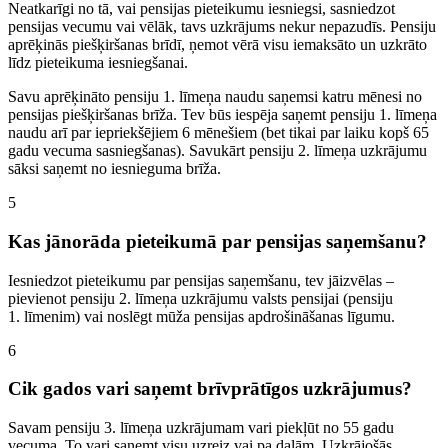
Neatkarīgi no tā, vai pensijas pieteikumu iesniegsi, sasniedzot
pensijas vecumu vai vēlāk, tavs uzkrājums nekur nepazudīs. Pensiju
aprēķinās piešķiršanas brīdī, ņemot vērā visu iemaksāto un uzkrāto
līdz pieteikuma iesniegšanai.
Savu aprēķināto pensiju 1. līmeņa naudu saņemsi katru mēnesi no
pensijas piešķiršanas brīža. Tev būs iespēja saņemt pensiju 1. līmeņa
naudu arī par iepriekšējiem 6 mēnešiem (bet tikai par laiku kopš 65
gadu vecuma sasniegšanas). Savukārt pensiju 2. līmeņa uzkrājumu
sāksi saņemt no iesnieguma brīža.
5
Kas jānorāda pieteikumā par pensijas saņemšanu?
Iesniedzot pieteikumu par pensijas saņemšanu, tev jāizvēlas –
pievienot pensiju 2. līmeņa uzkrājumu valsts pensijai (pensiju
1. līmenim) vai noslēgt mūža pensijas apdrošināšanas līgumu.
6
Cik gados vari saņemt brīvprātīgos uzkrājumus?
Savam pensiju 3. līmeņa uzkrājumam vari piekļūt no 55 gadu
vecuma. To vari saņemt visu uzreiz vai pa daļām. Uzkrājošās