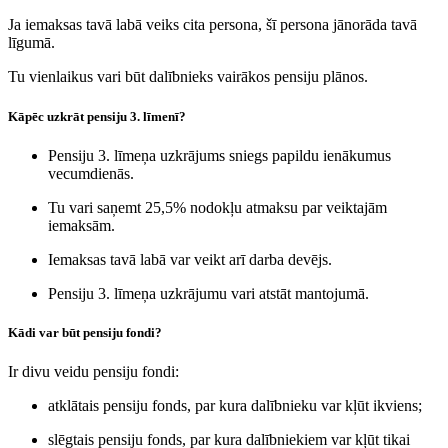
Ja iemaksas tavā labā veiks cita persona, šī persona jānorāda tavā
līgumā.
Tu vienlaikus vari būt dalībnieks vairākos pensiju plānos.
Kāpēc uzkrāt pensiju 3. līmenī?
Pensiju 3. līmeņa uzkrājums sniegs papildu ienākumus
vecumdienās.
Tu vari saņemt 25,5% nodokļu atmaksu par veiktajām
iemaksām.
Iemaksas tavā labā var veikt arī darba devējs.
Pensiju 3. līmeņa uzkrājumu vari atstāt mantojumā.
Kādi var būt pensiju fondi?
Ir divu veidu pensiju fondi:
atklātais pensiju fonds, par kura dalībnieku var kļūt ikviens;
slēgtais pensiju fonds, par kura dalībniekiem var kļūt tikai