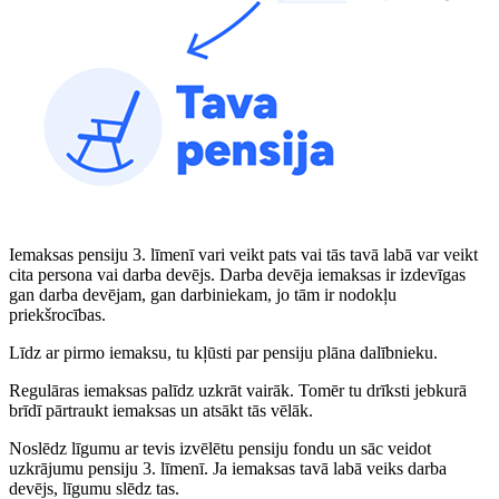
Iemaksas pensiju 3. līmenī vari veikt pats vai tās tavā labā var veikt
cita persona vai darba devējs. Darba devēja iemaksas ir izdevīgas
gan darba devējam, gan darbiniekam, jo tām ir nodokļu
priekšrocības.
Līdz ar pirmo iemaksu, tu kļūsti par pensiju plāna dalībnieku.
Regulāras iemaksas palīdz uzkrāt vairāk. Tomēr tu drīksti jebkurā
brīdī pārtraukt iemaksas un atsākt tās vēlāk.
Noslēdz līgumu ar tevis izvēlētu pensiju fondu un sāc veidot
uzkrājumu pensiju 3. līmenī. Ja iemaksas tavā labā veiks darba
devējs, līgumu slēdz tas.