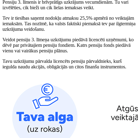
Pensiju 3. līmenis ir brīvprātīgs uzkrājums vecumdienām. Tu vari
izvēlēties, cik bieži un cik lielas iemaksas veikt.
Tev ir tiesības saņemt nodokļu atmaksu 25,5% apmērā no veiktajām
iemaksām. Tas nozīmē, ka valsts faktiski piemaksā tev par ilgtermiņa
uzkrājuma veidošanu.
Veidot pensiju 3. līmeņa uzkrājumu piedāvā licencēti uzņēmumi, ko
dēvē par
privātajiem pensiju fondiem
. Katrs pensiju fonds piedāvā
vienu vai vairākus pensiju plānus.
Tavu uzkrājumu pārvalda licencēts pensiju pārvaldnieks, kurš
iegulda naudu akcijās, obligācijās un citos finanšu instrumentos.