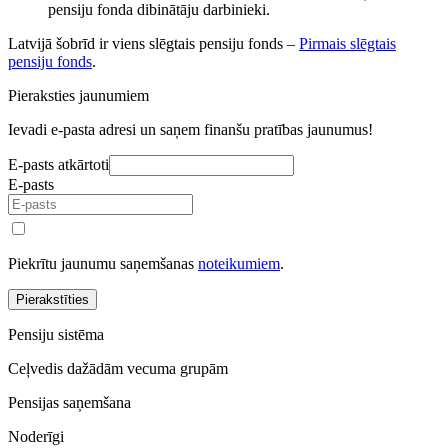
pensiju fonda dibinātāju darbinieki.
Latvijā šobrīd ir viens slēgtais pensiju fonds –
Pirmais slēgtais
pensiju fonds
.
Pieraksties jaunumiem
Ievadi e-pasta adresi un saņem finanšu pratības jaunumus!
E-pasts atkārtoti
E-pasts
Piekrītu jaunumu saņemšanas
noteikumiem
.
Pierakstīties
Pensiju sistēma
Ceļvedis dažādām vecuma grupām
Pensijas saņemšana
Noderīgi