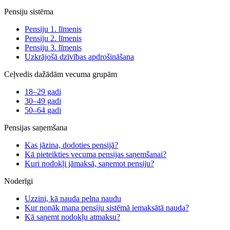
Pensiju sistēma
Pensiju 1. līmenis
Pensiju 2. līmenis
Pensiju 3. līmenis
Uzkrājošā dzīvības apdrošināšana
Ceļvedis dažādām vecuma grupām
18–29 gadi
30–49 gadi
50–64 gadi
Pensijas saņemšana
Kas jāzina, dodoties pensijā?
Kā pieteikties vecuma pensijas saņemšanai?
Kuri nodokļi jāmaksā, saņemot pensiju?
Noderīgi
Uzzini, kā nauda pelna naudu
Kur nonāk mana pensiju sistēmā iemaksātā nauda?
Kā saņemt nodokļu atmaksu?