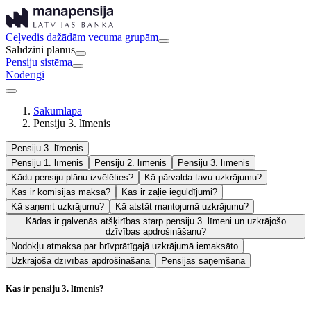
Ceļvedis dažādām vecuma grupām
Salīdzini plānus
Pensiju sistēma
Noderīgi
Sākumlapa
Pensiju 3. līmenis
Pensiju 3. līmenis
Pensiju 1. līmenis
Pensiju 2. līmenis
Pensiju 3. līmenis
Kādu pensiju plānu izvēlēties?
Kā pārvalda tavu uzkrājumu?
Kas ir komisijas maksa?
Kas ir zaļie ieguldījumi?
Kā saņemt uzkrājumu?
Kā atstāt mantojumā uzkrājumu?
Kādas ir galvenās atšķirības starp pensiju 3. līmeni un uzkrājošo
dzīvības apdrošināšanu?
Nodokļu atmaksa par brīvprātīgajā uzkrājumā iemaksāto
Uzkrājošā dzīvības apdrošināšana
Pensijas saņemšana
Kas ir pensiju 3. līmenis?