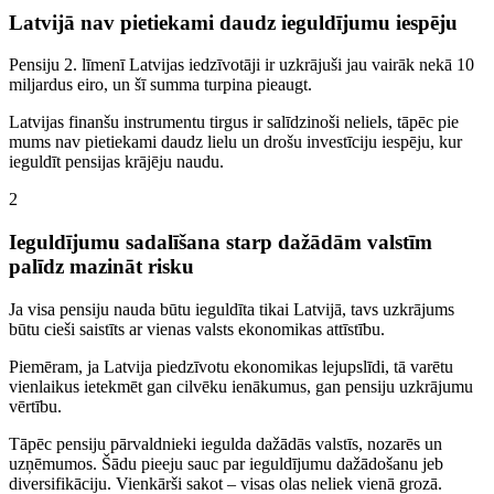
Latvijā nav pietiekami daudz ieguldījumu iespēju
Pensiju 2. līmenī Latvijas iedzīvotāji ir uzkrājuši jau vairāk nekā 10
miljardus eiro, un šī summa turpina pieaugt.
Latvijas finanšu instrumentu tirgus ir salīdzinoši neliels, tāpēc pie
mums nav pietiekami daudz lielu un drošu investīciju iespēju, kur
ieguldīt pensijas krājēju naudu.
2
Ieguldījumu sadalīšana starp dažādām valstīm
palīdz mazināt risku
Ja visa pensiju nauda būtu ieguldīta tikai Latvijā, tavs uzkrājums
būtu cieši saistīts ar vienas valsts ekonomikas attīstību.
Piemēram, ja Latvija piedzīvotu ekonomikas lejupslīdi, tā varētu
vienlaikus ietekmēt gan cilvēku ienākumus, gan pensiju uzkrājumu
vērtību.
Tāpēc pensiju pārvaldnieki iegulda dažādās valstīs, nozarēs un
uzņēmumos. Šādu pieeju sauc par ieguldījumu dažādošanu jeb
diversifikāciju. Vienkārši sakot – visas olas neliek vienā grozā.