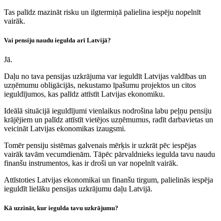
Tas palīdz mazināt risku un ilgtermiņā palielina iespēju nopelnīt
vairāk.
Vai pensiju naudu iegulda arī Latvijā?
Jā.
Daļu no tava pensijas uzkrājuma var ieguldīt Latvijas valdības un
uzņēmumu obligācijās, nekustamo īpašumu projektos un citos
ieguldījumos, kas palīdz attīstīt Latvijas ekonomiku.
Ideālā situācijā ieguldījumi vienlaikus nodrošina labu peļņu pensiju
krājējiem un palīdz attīstīt vietējos uzņēmumus, radīt darbavietas un
veicināt Latvijas ekonomikas izaugsmi.
Tomēr pensiju sistēmas galvenais mērķis ir uzkrāt pēc iespējas
vairāk tavām vecumdienām. Tāpēc pārvaldnieks iegulda tavu naudu
finanšu instrumentos, kas ir droši un var nopelnīt vairāk.
Attīstoties Latvijas ekonomikai un finanšu tirgum, palielinās iespēja
ieguldīt lielāku pensijas uzkrājumu daļu Latvijā.
Kā uzzināt, kur iegulda tavu uzkrājumu?