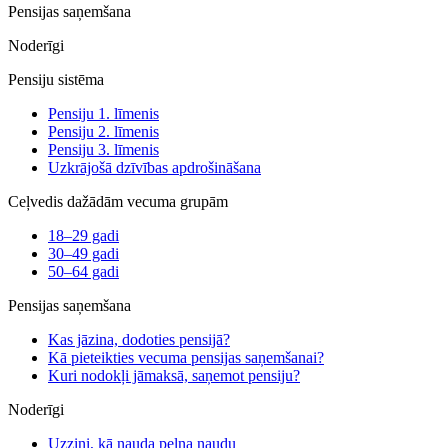
Pensijas saņemšana
Noderīgi
Pensiju sistēma
Pensiju 1. līmenis
Pensiju 2. līmenis
Pensiju 3. līmenis
Uzkrājošā dzīvības apdrošināšana
Ceļvedis dažādām vecuma grupām
18–29 gadi
30–49 gadi
50–64 gadi
Pensijas saņemšana
Kas jāzina, dodoties pensijā?
Kā pieteikties vecuma pensijas saņemšanai?
Kuri nodokļi jāmaksā, saņemot pensiju?
Noderīgi
Uzzini, kā nauda pelna naudu