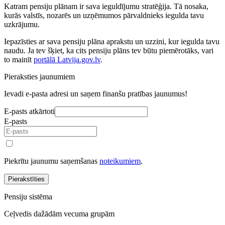
Katram pensiju plānam ir sava ieguldījumu stratēģija. Tā nosaka,
kurās valstīs, nozarēs un uzņēmumos pārvaldnieks iegulda tavu
uzkrājumu.
Iepazīsties ar sava pensiju plāna aprakstu un uzzini, kur iegulda tavu
naudu. Ja tev šķiet, ka cits pensiju plāns tev būtu piemērotāks, vari
to mainīt
portālā Latvija.gov.lv
.
Pieraksties jaunumiem
Ievadi e-pasta adresi un saņem finanšu pratības jaunumus!
E-pasts atkārtoti
E-pasts
Piekrītu jaunumu saņemšanas
noteikumiem
.
Pierakstīties
Pensiju sistēma
Ceļvedis dažādām vecuma grupām