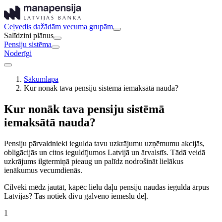
Ceļvedis dažādām vecuma grupām
Salīdzini plānus
Pensiju sistēma
Noderīgi
Sākumlapa
Kur nonāk tava pensiju sistēmā iemaksātā nauda?
Kur nonāk tava pensiju sistēmā
iemaksātā nauda?
Pensiju pārvaldnieki iegulda tavu uzkrājumu uzņēmumu akcijās,
obligācijās un citos ieguldījumos Latvijā un ārvalstīs. Tādā veidā
uzkrājums ilgtermiņā pieaug un palīdz nodrošināt lielākus
ienākumus vecumdienās.
Cilvēki mēdz jautāt, kāpēc lielu daļu pensiju naudas iegulda ārpus
Latvijas? Tas notiek divu galveno iemeslu dēļ.
1