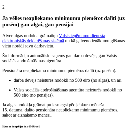
2
Ja vēlies neapliekamo minimumu piemērot dalīti (uz
pusēm) gan algai, gan pensijai
Atver algas nodokļa grāmatiņu
Valsts ieņēmumu dienesta
elektroniskās deklarēšanas sistēmā
un kā galveno ienākumu gūšanas
vietu norādi savu darbavietu.
Šo informāciju automātiski saņems gan darba devējs, gan Valsts
sociālās apdrošināšanas aģentūra.
Pensionāra neapliekamo minimumu piemēros dalīti (uz pusēm):
darba devējs neieturēs nodokli no 500 eiro (no algas), un arī
Valsts sociālās apdrošināšanas aģentūra neieturēs nodokli no
500 eiro (no pensijas).
Ja algas nodokļa grāmatiņu iesniegsi pēc jebkura mēneša
15. datuma, dalīto pensionāra neapliekamo minimumu piemēros,
sākot ar aiznākamo mēnesi.
Kuru iespēju izvēlēties?