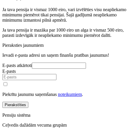
Ja tava pensija ir vismaz 1000 eiro, vari izvēlēties visu neapliekamo
minimumu piemērot tikai pensijai. Šajā gadījumā neapliekamo
minimumu izmantosi pilnā apmērā.
Ja tava pensija ir mazāka par 1000 eiro un alga ir vismaz 500 eiro,
parasti izdevīgāk ir neapliekamo minimumu piemērot dalīti.
Pieraksties jaunumiem
Ievadi e-pasta adresi un saņem finanšu pratības jaunumus!
E-pasts atkārtoti
E-pasts
Piekrītu jaunumu saņemšanas
noteikumiem
.
Pierakstīties
Pensiju sistēma
Ceļvedis dažādām vecuma grupām