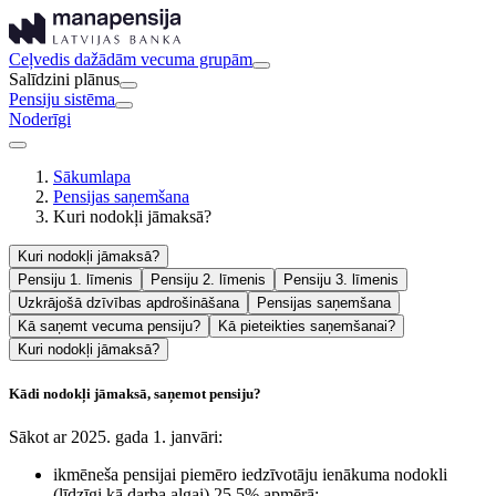
Ceļvedis dažādām vecuma grupām
Salīdzini plānus
Pensiju sistēma
Noderīgi
Sākumlapa
Pensijas saņemšana
Kuri nodokļi jāmaksā?
Kuri nodokļi jāmaksā?
Pensiju 1. līmenis
Pensiju 2. līmenis
Pensiju 3. līmenis
Uzkrājošā dzīvības apdrošināšana
Pensijas saņemšana
Kā saņemt vecuma pensiju?
Kā pieteikties saņemšanai?
Kuri nodokļi jāmaksā?
Kādi nodokļi jāmaksā, saņemot pensiju?
Sākot ar 2025. gada 1. janvāri:
ikmēneša pensijai
piemēro iedzīvotāju ienākuma nodokli
(līdzīgi kā darba algai) 25,5% apmērā;