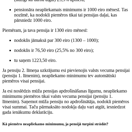
pensionāra
neapliekamais minimums ir 1000 eiro mēnesī
. Tas
nozīmē, ka nodokli piemēros tikai tai pensijas daļai, kas
pārsniedz 1000 eiro.
Piemēram, ja tava pensija ir 1300 eiro mēnesī:
nodoklis jāmaksā par 300 eiro (1300 – 1000);
nodoklis ir 76,50 eiro (25,5% no 300 eiro);
tu saņem 1223,50 eiro.
Ja pensiju 2. līmeņa uzkrājumu esi pievienojis valsts vecuma pensijai
(pensiju 1. līmenim), neapliekamo minimumu tev automātiski
piemēros visai pensijai.
Ja esi noslēdzis mūža pensijas apdrošināšanas līgumu, neapliekamo
minimumu piemēros tikai valsts vecuma pensijai (pensiju 1.
līmenim). Saņemot mūža pensiju no apdrošinātāja, nodokli piemēros
visai summai. Taču pārmaksāto nodokļa daļu vari atgūt, iesniedzot
gada ienākumu deklarāciju.
Kā piemēro neapliekamo minimumu, ja pensijā turpini strādāt?