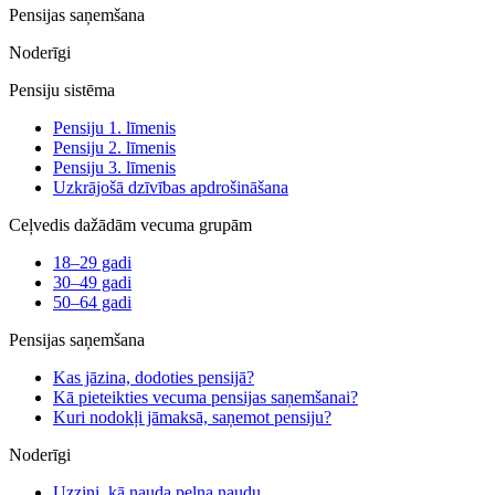
Pensijas saņemšana
Noderīgi
Pensiju sistēma
Pensiju 1. līmenis
Pensiju 2. līmenis
Pensiju 3. līmenis
Uzkrājošā dzīvības apdrošināšana
Ceļvedis dažādām vecuma grupām
18–29 gadi
30–49 gadi
50–64 gadi
Pensijas saņemšana
Kas jāzina, dodoties pensijā?
Kā pieteikties vecuma pensijas saņemšanai?
Kuri nodokļi jāmaksā, saņemot pensiju?
Noderīgi
Uzzini, kā nauda pelna naudu