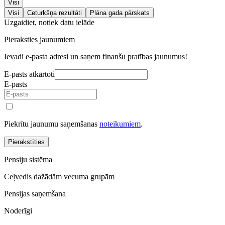
Visi
Visi
Ceturkšņa rezultāti
Plāna gada pārskats
Uzgaidiet, notiek datu ielāde
Pieraksties jaunumiem
Ievadi e-pasta adresi un saņem finanšu pratības jaunumus!
E-pasts atkārtoti
E-pasts
Piekrītu jaunumu saņemšanas
noteikumiem
.
Pierakstīties
Pensiju sistēma
Ceļvedis dažādām vecuma grupām
Pensijas saņemšana
Noderīgi