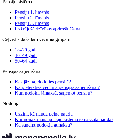
Pensiju sistēma
Pensiju 1. līmenis
Pensiju 2. līmenis
Pensiju 3. līmenis
Uzkrājošā dzīvības apdrošināšana
Ceļvedis dažādām vecuma grupām
18–29 gadi
30–49 gadi
50–64 gadi
Pensijas saņemšana
Kas jāzina, dodoties pensijā?
Kā pieteikties vecuma pensijas saņemšanai?
Kuri nodokļi jāmaksā, saņemot pensiju?
Noderīgi
Uzzini, kā nauda pelna naudu
Kur nonāk mana pensiju sistēmā iemaksātā nauda?
Kā saņemt nodokļu atmaksu?