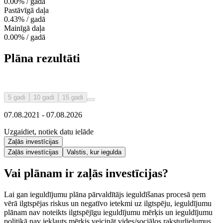
0.00% / gadā
Pastāvīgā daļa
0.43% / gadā
Mainīgā daļa
0.00% / gadā
Plāna rezultāti
5 gadi
10 gadi
15 gadi
07.08.2021 - 07.08.2026
Uzgaidiet, notiek datu ielāde
Zaļās investīcijas
Zaļās investīcijas
Valstis, kur iegulda
Vai plānam ir zaļās investīcijas?
Lai gan ieguldījumu plāna pārvaldītājs ieguldīšanas procesā ņem
vērā ilgtspējas riskus un negatīvo ietekmi uz ilgtspēju, ieguldījumu
plānam nav noteikts ilgtspējīgu ieguldījumu mērķis un ieguldījumu
politikā nav iekļauts mērķis veicināt vides/sociālos raksturlielumus.