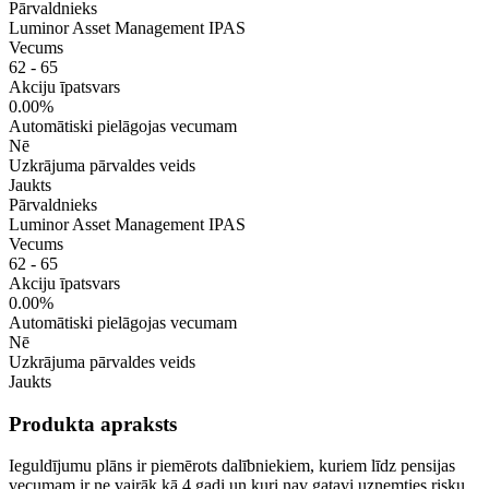
Pārvaldnieks
Luminor Asset Management IPAS
Vecums
62 - 65
Akciju īpatsvars
0.00%
Automātiski pielāgojas vecumam
Nē
Uzkrājuma pārvaldes veids
Jaukts
Pārvaldnieks
Luminor Asset Management IPAS
Vecums
62 - 65
Akciju īpatsvars
0.00%
Automātiski pielāgojas vecumam
Nē
Uzkrājuma pārvaldes veids
Jaukts
Produkta apraksts
Ieguldījumu plāns ir piemērots dalībniekiem, kuriem līdz pensijas
vecumam ir ne vairāk kā 4 gadi un kuri nav gatavi uzņemties risku,