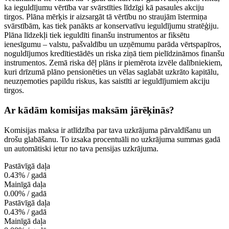
ka ieguldījumu vērtība var svārstīties līdzīgi kā pasaules akciju
tirgos. Plāna mērķis ir aizsargāt tā vērtību no straujām īstermiņa
svārstībām, kas tiek panākts ar konservatīvu ieguldījumu stratēģiju.
Plāna līdzekļi tiek ieguldīti finanšu instrumentos ar fiksētu
ienesīgumu – valstu, pašvaldību un uzņēmumu parāda vērtspapīros,
noguldījumos kredītiestādēs un riska ziņā tiem pielīdzināmos finanšu
instrumentos. Zemā riska dēļ plāns ir piemērota izvēle dalībniekiem,
kuri drīzumā plāno pensionēties un vēlas saglabāt uzkrāto kapitālu,
neuzņemoties papildu riskus, kas saistīti ar ieguldījumiem akciju
tirgos.
Ar kādām komisijas maksām jārēķinās?
Komisijas maksa ir atlīdzība par tava uzkrājuma pārvaldīšanu un
drošu glabāšanu. To izsaka procentuāli no uzkrājuma summas gadā
un automātiski ietur no tava pensijas uzkrājuma.
Pastāvīgā daļa
0.43% / gadā
Mainīgā daļa
0.00% / gadā
Pastāvīgā daļa
0.43% / gadā
Mainīgā daļa