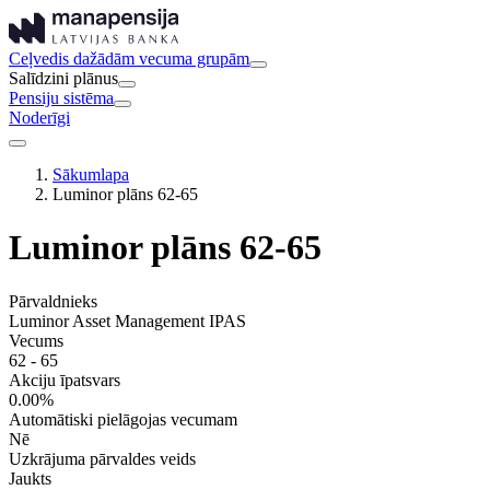
Ceļvedis dažādām vecuma grupām
Salīdzini plānus
Pensiju sistēma
Noderīgi
Sākumlapa
Luminor plāns 62-65
Luminor plāns 62-65
Pārvaldnieks
Luminor Asset Management IPAS
Vecums
62 - 65
Akciju īpatsvars
0.00%
Automātiski pielāgojas vecumam
Nē
Uzkrājuma pārvaldes veids
Jaukts