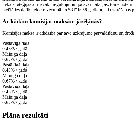
nekā stratēģijas ar mazāku ieguldījumu īpatsvaru akcijās, tomēr īstermi
izvēlēties dalībniekiem vecumā no 53 līdz 58 gadiem, lai uzkrāšanas per
Ar kādām komisijas maksām jārēķinās?
Komisijas maksa ir atlīdzība par tava uzkrājuma pārvaldīšanu un droš
Pastāvīgā daļa
0.43% / gadā
Mainīgā daļa
0.67% / gadā
Pastāvīgā daļa
0.43% / gadā
Mainīgā daļa
0.67% / gadā
Pastāvīgā daļa
0.43% / gadā
Mainīgā daļa
0.67% / gadā
Plāna rezultāti