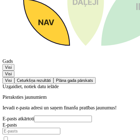
Gads
Visi
Visi
Visi
Ceturkšņa rezultāti
Plāna gada pārskats
Uzgaidiet, notiek datu ielāde
Pieraksties jaunumiem
Ievadi e-pasta adresi un saņem finanšu pratības jaunumus!
E-pasts atkārtoti
E-pasts