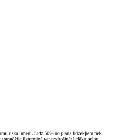
jumu riska līmeni. Līdz 50% no plāna līdzekļiem tiek
u stratēģija ilgtermiņā var nodrošināt lielāku peļņu