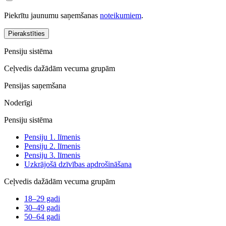
Piekrītu jaunumu saņemšanas
noteikumiem
.
Pierakstīties
Pensiju sistēma
Ceļvedis dažādām vecuma grupām
Pensijas saņemšana
Noderīgi
Pensiju sistēma
Pensiju 1. līmenis
Pensiju 2. līmenis
Pensiju 3. līmenis
Uzkrājošā dzīvības apdrošināšana
Ceļvedis dažādām vecuma grupām
18–29 gadi
30–49 gadi
50–64 gadi