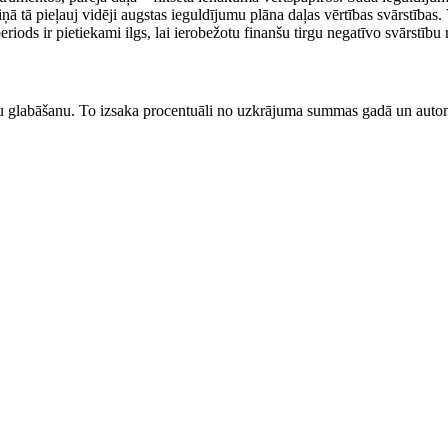
ņā tā pieļauj vidēji augstas ieguldījumu plāna daļas vērtības svārstības. 
iods ir pietiekami ilgs, lai ierobežotu finanšu tirgu negatīvo svārstību 
u glabāšanu. To izsaka procentuāli no uzkrājuma summas gadā un automā