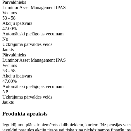
Pārvaldnieks
Luminor Asset Management IPAS
Vecums
53 - 58
Akciju īpatsvars
47.00%
Automātiski pielāgojas vecumam
Nē
Uzkrājuma pārvaldes veids
Jaukts
Pārvaldnieks
Luminor Asset Management IPAS
Vecums
53 - 58
Akciju īpatsvars
47.00%
Automātiski pielāgojas vecumam
Nē
Uzkrājuma pārvaldes veids
Jaukts
Produkta apraksts
Ieguldījumu plāns ir piemērots dalībniekiem, kuriem līdz pensijas vec
ieguldīti pasaules akciju tirgos vai riska ziņā pielīdzināmos finanšu i