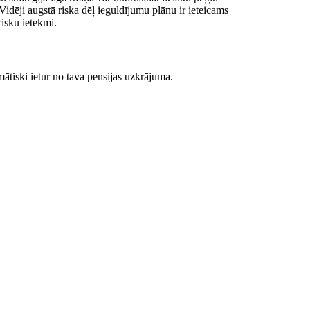
Vidēji augstā riska dēļ ieguldījumu plānu ir ieteicams
risku ietekmi.
tiski ietur no tava pensijas uzkrājuma.