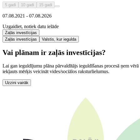
5 gadi
10 gadi
15 gadi
07.08.2021 - 07.08.2026
Uzgaidiet, notiek datu ielāde
Zaļās investīcijas
Zaļās investīcijas
Valstis, kur iegulda
Vai plānam ir zaļās investīcijas?
Lai gan ieguldījumu plāna pārvaldītājs ieguldīšanas procesā ņem vērā 
iekļauts mērķis veicināt vides/sociālos raksturlielumus.
Uzzini vairāk