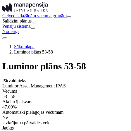
Ceļvedis dažādām vecuma grupām
Salīdzini plānus
Pensiju sistēma
Noderīgi
Sākumlapa
Luminor plāns 53-58
Luminor plāns 53-58
Pārvaldnieks
Luminor Asset Management IPAS
Vecums
53 - 58
Akciju īpatsvars
47.00%
Automātiski pielāgojas vecumam
Nē
Uzkrājuma pārvaldes veids
Jaukts