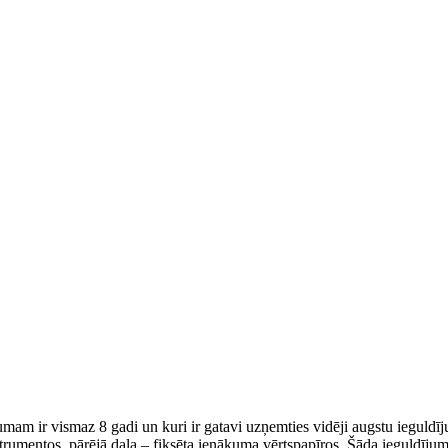
umam ir vismaz 8 gadi un kuri ir gatavi uzņemties vidēji augstu ieguldī
nstrumentos, pārējā daļa – fiksēta ienākuma vērtspapīros. Šāda ieguldījum