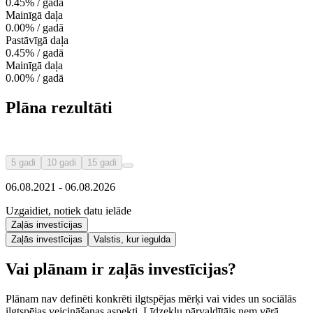
0.45% / gadā
Mainīgā daļa
0.00% / gadā
Pastāvīgā daļa
0.45% / gadā
Mainīgā daļa
0.00% / gadā
Plāna rezultāti
5 gadi
10 gadi
15 gadi
06.08.2021 - 06.08.2026
Uzgaidiet, notiek datu ielāde
Zaļās investīcijas
Zaļās investīcijas
Valstis, kur iegulda
Vai plānam ir zaļās investīcijas?
Plānam nav definēti konkrēti ilgtspējas mērķi vai vides un sociālās
ilgtspējas veicināšanas aspekti. Līdzekļu pārvaldītājs ņem vērā