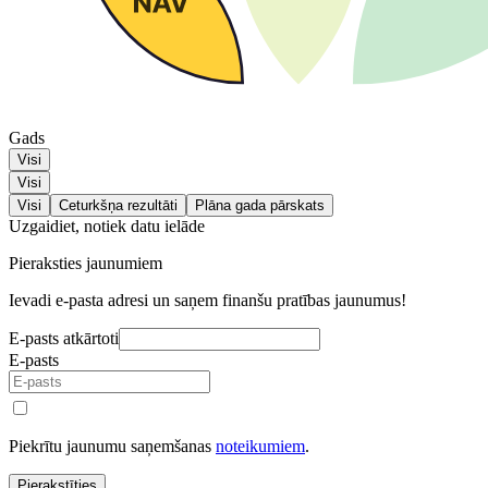
Gads
Visi
Visi
Visi
Ceturkšņa rezultāti
Plāna gada pārskats
Uzgaidiet, notiek datu ielāde
Pieraksties jaunumiem
Ievadi e-pasta adresi un saņem finanšu pratības jaunumus!
E-pasts atkārtoti
E-pasts
Piekrītu jaunumu saņemšanas
noteikumiem
.
Pierakstīties