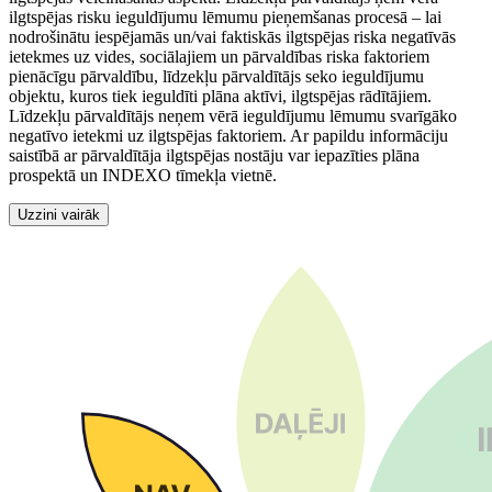
ilgtspējas risku ieguldījumu lēmumu pieņemšanas procesā – lai
nodrošinātu iespējamās un/vai faktiskās ilgtspējas riska negatīvās
ietekmes uz vides, sociālajiem un pārvaldības riska faktoriem
pienācīgu pārvaldību, līdzekļu pārvaldītājs seko ieguldījumu
objektu, kuros tiek ieguldīti plāna aktīvi, ilgtspējas rādītājiem.
Līdzekļu pārvaldītājs neņem vērā ieguldījumu lēmumu svarīgāko
negatīvo ietekmi uz ilgtspējas faktoriem. Ar papildu informāciju
saistībā ar pārvaldītāja ilgtspējas nostāju var iepazīties plāna
prospektā un INDEXO tīmekļa vietnē.
Uzzini vairāk