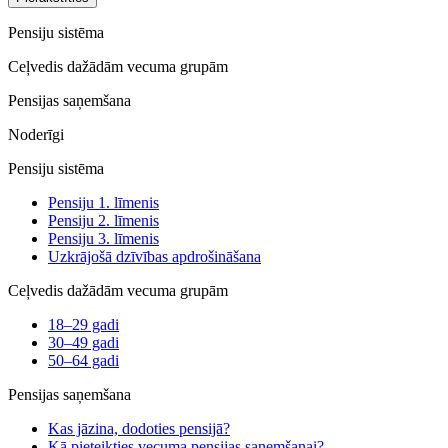
Pensiju sistēma
Ceļvedis dažādām vecuma grupām
Pensijas saņemšana
Noderīgi
Pensiju sistēma
Pensiju 1. līmenis
Pensiju 2. līmenis
Pensiju 3. līmenis
Uzkrājošā dzīvības apdrošināšana
Ceļvedis dažādām vecuma grupām
18–29 gadi
30–49 gadi
50–64 gadi
Pensijas saņemšana
Kas jāzina, dodoties pensijā?
Kā pieteikties vecuma pensijas saņemšanai?