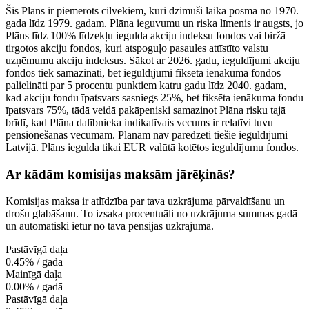
Šis Plāns ir piemērots cilvēkiem, kuri dzimuši laika posmā no 1970.
gada līdz 1979. gadam. Plāna ieguvumu un riska līmenis ir augsts, jo
Plāns līdz 100% līdzekļu iegulda akciju indeksu fondos vai biržā
tirgotos akciju fondos, kuri atspoguļo pasaules attīstīto valstu
uzņēmumu akciju indeksus. Sākot ar 2026. gadu, ieguldījumi akciju
fondos tiek samazināti, bet ieguldījumi fiksēta ienākuma fondos
palielināti par 5 procentu punktiem katru gadu līdz 2040. gadam,
kad akciju fondu īpatsvars sasniegs 25%, bet fiksēta ienākuma fondu
īpatsvars 75%, tādā veidā pakāpeniski samazinot Plāna risku tajā
brīdī, kad Plāna dalībnieka indikatīvais vecums ir relatīvi tuvu
pensionēšanās vecumam. Plānam nav paredzēti tiešie ieguldījumi
Latvijā. Plāns iegulda tikai EUR valūtā kotētos ieguldījumu fondos.
Ar kādām komisijas maksām jārēķinās?
Komisijas maksa ir atlīdzība par tava uzkrājuma pārvaldīšanu un
drošu glabāšanu. To izsaka procentuāli no uzkrājuma summas gadā
un automātiski ietur no tava pensijas uzkrājuma.
Pastāvīgā daļa
0.45% / gadā
Mainīgā daļa
0.00% / gadā
Pastāvīgā daļa