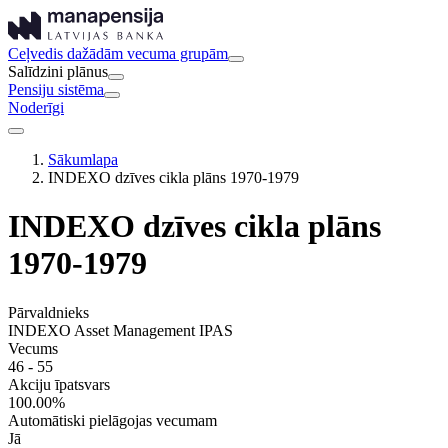
Ceļvedis dažādām vecuma grupām
Salīdzini plānus
Pensiju sistēma
Noderīgi
Sākumlapa
INDEXO dzīves cikla plāns 1970-1979
INDEXO dzīves cikla plāns
1970-1979
Pārvaldnieks
INDEXO Asset Management IPAS
Vecums
46 - 55
Akciju īpatsvars
100.00%
Automātiski pielāgojas vecumam
Jā