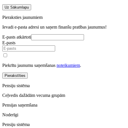
Uz Sākumlapu
Pieraksties jaunumiem
Ievadi e-pasta adresi un saņem finanšu pratības jaunumus!
E-pasts atkārtoti
E-pasts
Piekrītu jaunumu saņemšanas
noteikumiem
.
Pierakstīties
Pensiju sistēma
Ceļvedis dažādām vecuma grupām
Pensijas saņemšana
Noderīgi
Pensiju sistēma