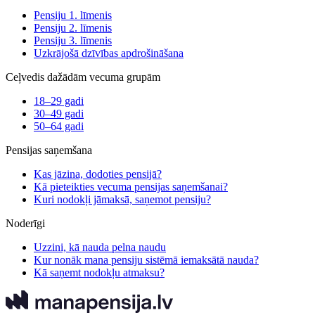
Pensiju 1. līmenis
Pensiju 2. līmenis
Pensiju 3. līmenis
Uzkrājošā dzīvības apdrošināšana
Ceļvedis dažādām vecuma grupām
18–29 gadi
30–49 gadi
50–64 gadi
Pensijas saņemšana
Kas jāzina, dodoties pensijā?
Kā pieteikties vecuma pensijas saņemšanai?
Kuri nodokļi jāmaksā, saņemot pensiju?
Noderīgi
Uzzini, kā nauda pelna naudu
Kur nonāk mana pensiju sistēmā iemaksātā nauda?
Kā saņemt nodokļu atmaksu?