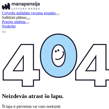
Ceļvedis dažādām vecuma grupām
Salīdzini plānus
Pensiju sistēma
Noderīgi
Neizdevās atrast šo lapu.
Šī lapa ir pārvietota vai vairs neeksistē.