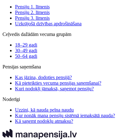
Pensiju 1. līmenis
Pensiju 2. līmenis
Pensiju 3. līmenis
Uzkrājošā dzīvības apdrošināšana
Ceļvedis dažādām vecuma grupām
18–29 gadi
30–49 gadi
50–64 gadi
Pensijas saņemšana
Kas jāzina, dodoties pensijā?
Kā pieteikties vecuma pensijas saņemšanai?
Kuri nodokļi jāmaksā, saņemot pensiju?
Noderīgi
Uzzini, kā nauda pelna naudu
Kur nonāk mana pensiju sistēmā iemaksātā nauda?
Kā saņemt nodokļu atmaksu?