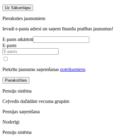
Uz Sākumlapu
Pieraksties jaunumiem
Ievadi e-pasta adresi un saņem finanšu pratības jaunumus!
E-pasts atkārtoti
E-pasts
Piekrītu jaunumu saņemšanas
noteikumiem
.
Pierakstīties
Pensiju sistēma
Ceļvedis dažādām vecuma grupām
Pensijas saņemšana
Noderīgi
Pensiju sistēma