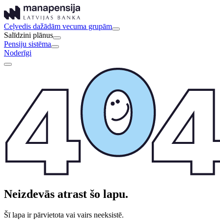
Ceļvedis dažādām vecuma grupām
Salīdzini plānus
Pensiju sistēma
Noderīgi
Neizdevās atrast šo lapu.
Šī lapa ir pārvietota vai vairs neeksistē.