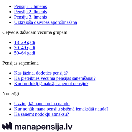
Pensiju 1. līmenis
Pensiju 2. līmenis
Pensiju 3. līmenis
Uzkrājošā dzīvības apdrošināšana
Ceļvedis dažādām vecuma grupām
18–29 gadi
30–49 gadi
50–64 gadi
Pensijas saņemšana
Kas jāzina, dodoties pensijā?
Kā pieteikties vecuma pensijas saņemšanai?
Kuri nodokļi jāmaksā, saņemot pensiju?
Noderīgi
Uzzini, kā nauda pelna naudu
Kur nonāk mana pensiju sistēmā iemaksātā nauda?
Kā saņemt nodokļu atmaksu?