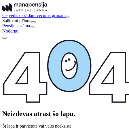
Ceļvedis dažādām vecuma grupām
Salīdzini plānus
Pensiju sistēma
Noderīgi
Neizdevās atrast šo lapu.
Šī lapa ir pārvietota vai vairs neeksistē.