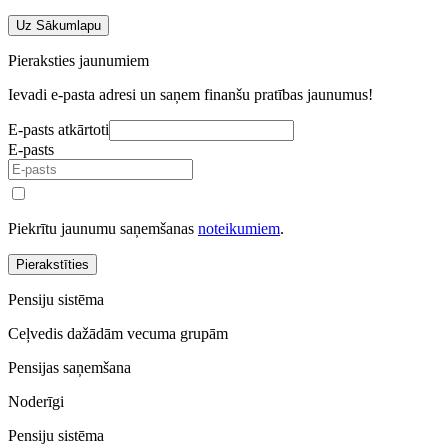
Uz Sākumlapu
Pieraksties jaunumiem
Ievadi e-pasta adresi un saņem finanšu pratības jaunumus!
E-pasts atkārtoti
E-pasts
Piekrītu jaunumu saņemšanas
noteikumiem
.
Pierakstīties
Pensiju sistēma
Ceļvedis dažādām vecuma grupām
Pensijas saņemšana
Noderīgi
Pensiju sistēma