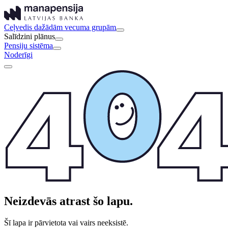
Ceļvedis dažādām vecuma grupām
Salīdzini plānus
Pensiju sistēma
Noderīgi
Neizdevās atrast šo lapu.
Šī lapa ir pārvietota vai vairs neeksistē.