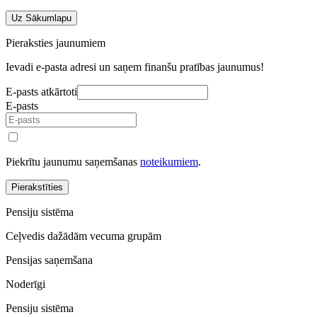
Uz Sākumlapu
Pieraksties jaunumiem
Ievadi e-pasta adresi un saņem finanšu pratības jaunumus!
E-pasts atkārtoti
E-pasts
Piekrītu jaunumu saņemšanas
noteikumiem
.
Pierakstīties
Pensiju sistēma
Ceļvedis dažādām vecuma grupām
Pensijas saņemšana
Noderīgi
Pensiju sistēma