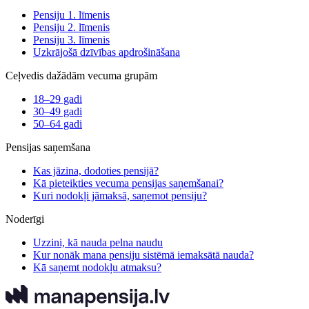
Pensiju 1. līmenis
Pensiju 2. līmenis
Pensiju 3. līmenis
Uzkrājošā dzīvības apdrošināšana
Ceļvedis dažādām vecuma grupām
18–29 gadi
30–49 gadi
50–64 gadi
Pensijas saņemšana
Kas jāzina, dodoties pensijā?
Kā pieteikties vecuma pensijas saņemšanai?
Kuri nodokļi jāmaksā, saņemot pensiju?
Noderīgi
Uzzini, kā nauda pelna naudu
Kur nonāk mana pensiju sistēmā iemaksātā nauda?
Kā saņemt nodokļu atmaksu?