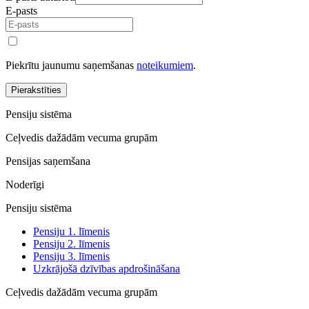
E-pasts
Piekrītu jaunumu saņemšanas
noteikumiem
.
Pierakstīties
Pensiju sistēma
Ceļvedis dažādām vecuma grupām
Pensijas saņemšana
Noderīgi
Pensiju sistēma
Pensiju 1. līmenis
Pensiju 2. līmenis
Pensiju 3. līmenis
Uzkrājošā dzīvības apdrošināšana
Ceļvedis dažādām vecuma grupām