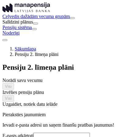
Ceļvedis dažādām vecuma grupām
Salīdzini plānus
Pensiju sistēma
Noderīgi
Sākumlapa
Pensiju 2. līmeņa plāni
Pensiju 2. līmeņa plāni
Norādi savu vecumu
Visi
Izvēlies pensiju plānu
Visi
Uzgaidiet, notiek datu ielāde
Pieraksties jaunumiem
Ievadi e-pasta adresi un saņem finanšu pratības jaunumus!
E-pasts atkārtoti