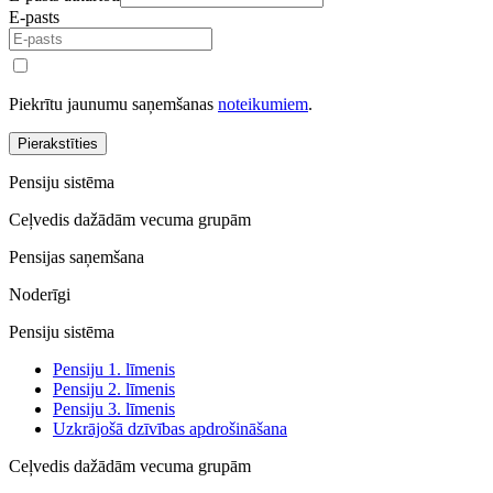
E-pasts
Piekrītu jaunumu saņemšanas
noteikumiem
.
Pierakstīties
Pensiju sistēma
Ceļvedis dažādām vecuma grupām
Pensijas saņemšana
Noderīgi
Pensiju sistēma
Pensiju 1. līmenis
Pensiju 2. līmenis
Pensiju 3. līmenis
Uzkrājošā dzīvības apdrošināšana
Ceļvedis dažādām vecuma grupām