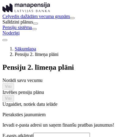
Ceļvedis dažādām vecuma grupām
Salīdzini plānus
Pensiju sistēma
Noderīgi
Sākumlapa
Pensiju 2. līmeņa plāni
Pensiju 2. līmeņa plāni
Norādi savu vecumu
Visi
Izvēlies pensiju plānu
Visi
Uzgaidiet, notiek datu ielāde
Pieraksties jaunumiem
Ievadi e-pasta adresi un saņem finanšu pratības jaunumus!
E-pasts atkārtoti