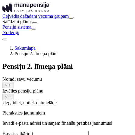
Ceļvedis dažādām vecuma grupām
Salīdzini plānus
Pensiju sistēma
Noderīgi
Sākumlapa
Pensiju 2. līmeņa plāni
Pensiju 2. līmeņa plāni
Norādi savu vecumu
Visi
Izvēlies pensiju plānu
Visi
Uzgaidiet, notiek datu ielāde
Pieraksties jaunumiem
Ievadi e-pasta adresi un saņem finanšu pratības jaunumus!
E-pasts atkārtoti