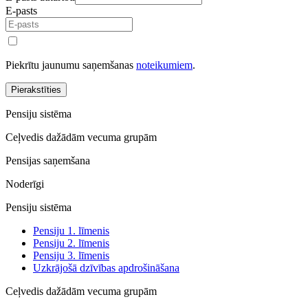
E-pasts
Piekrītu jaunumu saņemšanas
noteikumiem
.
Pierakstīties
Pensiju sistēma
Ceļvedis dažādām vecuma grupām
Pensijas saņemšana
Noderīgi
Pensiju sistēma
Pensiju 1. līmenis
Pensiju 2. līmenis
Pensiju 3. līmenis
Uzkrājošā dzīvības apdrošināšana
Ceļvedis dažādām vecuma grupām