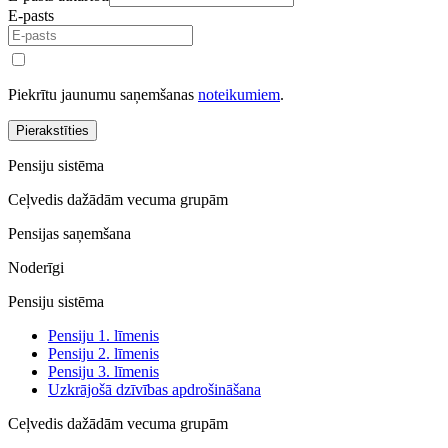
E-pasts
Piekrītu jaunumu saņemšanas
noteikumiem
.
Pierakstīties
Pensiju sistēma
Ceļvedis dažādām vecuma grupām
Pensijas saņemšana
Noderīgi
Pensiju sistēma
Pensiju 1. līmenis
Pensiju 2. līmenis
Pensiju 3. līmenis
Uzkrājošā dzīvības apdrošināšana
Ceļvedis dažādām vecuma grupām