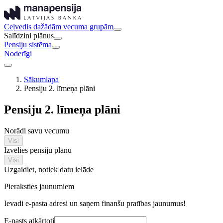
Ceļvedis dažādām vecuma grupām
Salīdzini plānus
Pensiju sistēma
Noderīgi
Sākumlapa
Pensiju 2. līmeņa plāni
Pensiju 2. līmeņa plāni
Norādi savu vecumu
Visi
Izvēlies pensiju plānu
Visi
Uzgaidiet, notiek datu ielāde
Pieraksties jaunumiem
Ievadi e-pasta adresi un saņem finanšu pratības jaunumus!
E-pasts atkārtoti