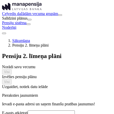
Ceļvedis dažādām vecuma grupām
Salīdzini plānus
Pensiju sistēma
Noderīgi
Sākumlapa
Pensiju 2. līmeņa plāni
Pensiju 2. līmeņa plāni
Norādi savu vecumu
Visi
Izvēlies pensiju plānu
Visi
Uzgaidiet, notiek datu ielāde
Pieraksties jaunumiem
Ievadi e-pasta adresi un saņem finanšu pratības jaunumus!
E-pasts atkārtoti