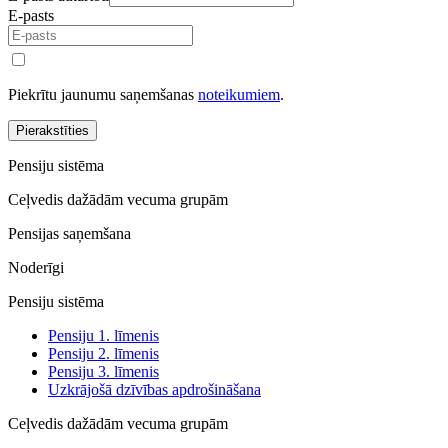
E-pasts
Piekrītu jaunumu saņemšanas
noteikumiem
.
Pierakstīties
Pensiju sistēma
Ceļvedis dažādām vecuma grupām
Pensijas saņemšana
Noderīgi
Pensiju sistēma
Pensiju 1. līmenis
Pensiju 2. līmenis
Pensiju 3. līmenis
Uzkrājošā dzīvības apdrošināšana
Ceļvedis dažādām vecuma grupām