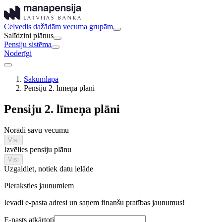
Ceļvedis dažādām vecuma grupām
Salīdzini plānus
Pensiju sistēma
Noderīgi
Sākumlapa
Pensiju 2. līmeņa plāni
Pensiju 2. līmeņa plāni
Norādi savu vecumu
Visi
Izvēlies pensiju plānu
Visi
Uzgaidiet, notiek datu ielāde
Pieraksties jaunumiem
Ievadi e-pasta adresi un saņem finanšu pratības jaunumus!
E-pasts atkārtoti