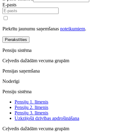
E-pasts
Piekrītu jaunumu saņemšanas
noteikumiem
.
Pierakstīties
Pensiju sistēma
Ceļvedis dažādām vecuma grupām
Pensijas saņemšana
Noderīgi
Pensiju sistēma
Pensiju 1. līmenis
Pensiju 2. līmenis
Pensiju 3. līmenis
Uzkrājošā dzīvības apdrošināšana
Ceļvedis dažādām vecuma grupām