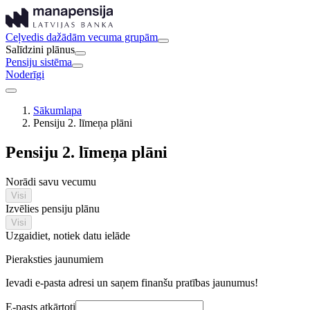
Ceļvedis dažādām vecuma grupām
Salīdzini plānus
Pensiju sistēma
Noderīgi
Sākumlapa
Pensiju 2. līmeņa plāni
Pensiju 2. līmeņa plāni
Norādi savu vecumu
Visi
Izvēlies pensiju plānu
Visi
Uzgaidiet, notiek datu ielāde
Pieraksties jaunumiem
Ievadi e-pasta adresi un saņem finanšu pratības jaunumus!
E-pasts atkārtoti