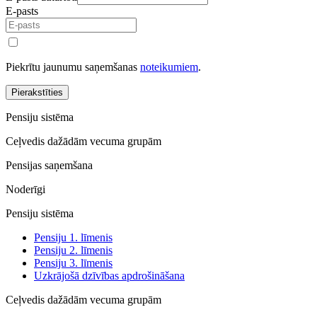
E-pasts
Piekrītu jaunumu saņemšanas
noteikumiem
.
Pierakstīties
Pensiju sistēma
Ceļvedis dažādām vecuma grupām
Pensijas saņemšana
Noderīgi
Pensiju sistēma
Pensiju 1. līmenis
Pensiju 2. līmenis
Pensiju 3. līmenis
Uzkrājošā dzīvības apdrošināšana
Ceļvedis dažādām vecuma grupām