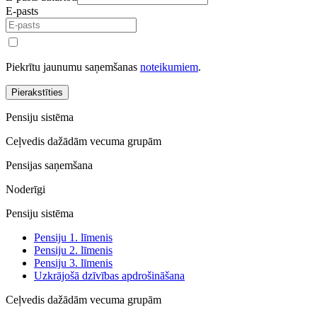
E-pasts
Piekrītu jaunumu saņemšanas
noteikumiem
.
Pierakstīties
Pensiju sistēma
Ceļvedis dažādām vecuma grupām
Pensijas saņemšana
Noderīgi
Pensiju sistēma
Pensiju 1. līmenis
Pensiju 2. līmenis
Pensiju 3. līmenis
Uzkrājošā dzīvības apdrošināšana
Ceļvedis dažādām vecuma grupām