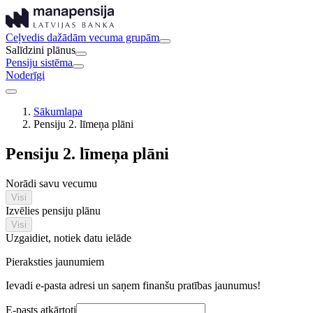
Ceļvedis dažādām vecuma grupām
Salīdzini plānus
Pensiju sistēma
Noderīgi
Sākumlapa
Pensiju 2. līmeņa plāni
Pensiju 2. līmeņa plāni
Norādi savu vecumu
Visi
Izvēlies pensiju plānu
Visi
Uzgaidiet, notiek datu ielāde
Pieraksties jaunumiem
Ievadi e-pasta adresi un saņem finanšu pratības jaunumus!
E-pasts atkārtoti