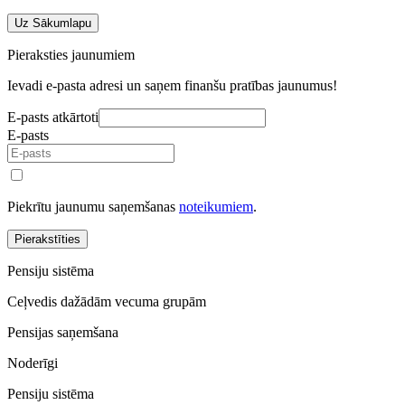
Uz Sākumlapu
Pieraksties jaunumiem
Ievadi e-pasta adresi un saņem finanšu pratības jaunumus!
E-pasts atkārtoti
E-pasts
Piekrītu jaunumu saņemšanas
noteikumiem
.
Pierakstīties
Pensiju sistēma
Ceļvedis dažādām vecuma grupām
Pensijas saņemšana
Noderīgi
Pensiju sistēma