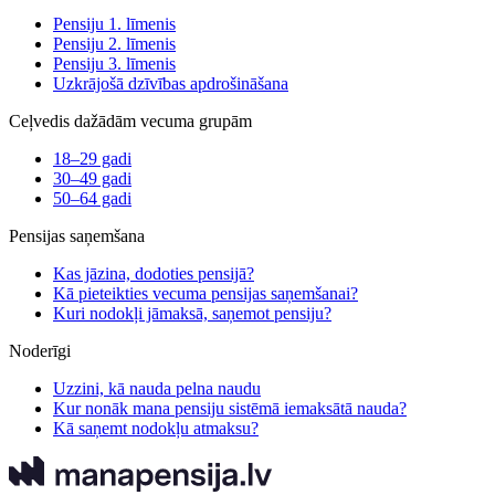
Pensiju 1. līmenis
Pensiju 2. līmenis
Pensiju 3. līmenis
Uzkrājošā dzīvības apdrošināšana
Ceļvedis dažādām vecuma grupām
18–29 gadi
30–49 gadi
50–64 gadi
Pensijas saņemšana
Kas jāzina, dodoties pensijā?
Kā pieteikties vecuma pensijas saņemšanai?
Kuri nodokļi jāmaksā, saņemot pensiju?
Noderīgi
Uzzini, kā nauda pelna naudu
Kur nonāk mana pensiju sistēmā iemaksātā nauda?
Kā saņemt nodokļu atmaksu?