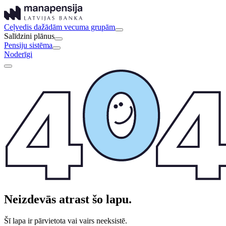
Ceļvedis dažādām vecuma grupām
Salīdzini plānus
Pensiju sistēma
Noderīgi
Neizdevās atrast šo lapu.
Šī lapa ir pārvietota vai vairs neeksistē.