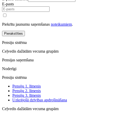
E-pasts
Piekrītu jaunumu saņemšanas
noteikumiem
.
Pierakstīties
Pensiju sistēma
Ceļvedis dažādām vecuma grupām
Pensijas saņemšana
Noderīgi
Pensiju sistēma
Pensiju 1. līmenis
Pensiju 2. līmenis
Pensiju 3. līmenis
Uzkrājošā dzīvības apdrošināšana
Ceļvedis dažādām vecuma grupām