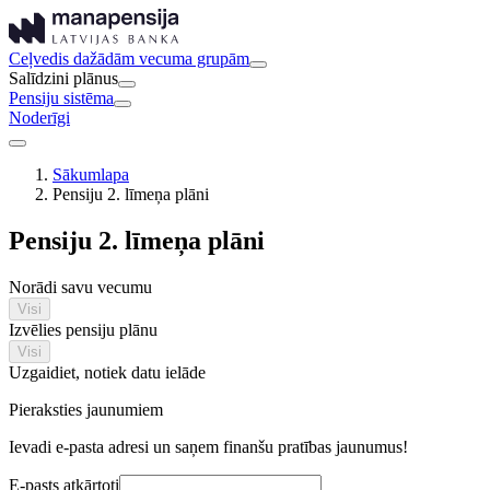
Ceļvedis dažādām vecuma grupām
Salīdzini plānus
Pensiju sistēma
Noderīgi
Sākumlapa
Pensiju 2. līmeņa plāni
Pensiju 2. līmeņa plāni
Norādi savu vecumu
Visi
Izvēlies pensiju plānu
Visi
Uzgaidiet, notiek datu ielāde
Pieraksties jaunumiem
Ievadi e-pasta adresi un saņem finanšu pratības jaunumus!
E-pasts atkārtoti