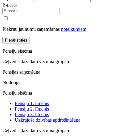
E-pasts
Piekrītu jaunumu saņemšanas
noteikumiem
.
Pierakstīties
Pensiju sistēma
Ceļvedis dažādām vecuma grupām
Pensijas saņemšana
Noderīgi
Pensiju sistēma
Pensiju 1. līmenis
Pensiju 2. līmenis
Pensiju 3. līmenis
Uzkrājošā dzīvības apdrošināšana
Ceļvedis dažādām vecuma grupām