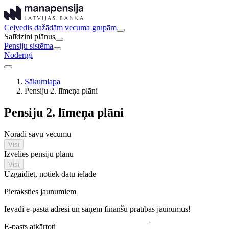
Ceļvedis dažādām vecuma grupām
Salīdzini plānus
Pensiju sistēma
Noderīgi
Sākumlapa
Pensiju 2. līmeņa plāni
Pensiju 2. līmeņa plāni
Norādi savu vecumu
Visi
Izvēlies pensiju plānu
Visi
Uzgaidiet, notiek datu ielāde
Pieraksties jaunumiem
Ievadi e-pasta adresi un saņem finanšu pratības jaunumus!
E-pasts atkārtoti