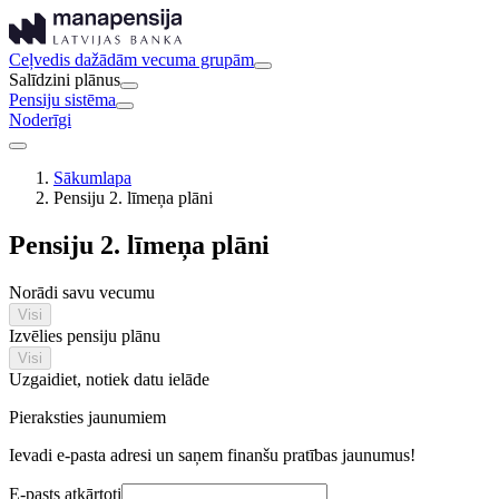
Ceļvedis dažādām vecuma grupām
Salīdzini plānus
Pensiju sistēma
Noderīgi
Sākumlapa
Pensiju 2. līmeņa plāni
Pensiju 2. līmeņa plāni
Norādi savu vecumu
Visi
Izvēlies pensiju plānu
Visi
Uzgaidiet, notiek datu ielāde
Pieraksties jaunumiem
Ievadi e-pasta adresi un saņem finanšu pratības jaunumus!
E-pasts atkārtoti