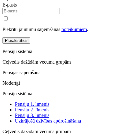
E-pasts
Piekrītu jaunumu saņemšanas
noteikumiem
.
Pierakstīties
Pensiju sistēma
Ceļvedis dažādām vecuma grupām
Pensijas saņemšana
Noderīgi
Pensiju sistēma
Pensiju 1. līmenis
Pensiju 2. līmenis
Pensiju 3. līmenis
Uzkrājošā dzīvības apdrošināšana
Ceļvedis dažādām vecuma grupām