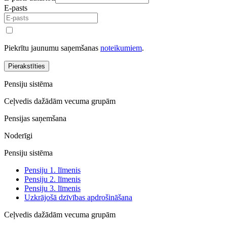
E-pasts
Piekrītu jaunumu saņemšanas
noteikumiem
.
Pierakstīties
Pensiju sistēma
Ceļvedis dažādām vecuma grupām
Pensijas saņemšana
Noderīgi
Pensiju sistēma
Pensiju 1. līmenis
Pensiju 2. līmenis
Pensiju 3. līmenis
Uzkrājošā dzīvības apdrošināšana
Ceļvedis dažādām vecuma grupām