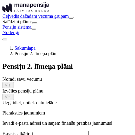
Ceļvedis dažādām vecuma grupām
Salīdzini plānus
Pensiju sistēma
Noderīgi
Sākumlapa
Pensiju 2. līmeņa plāni
Pensiju 2. līmeņa plāni
Norādi savu vecumu
Visi
Izvēlies pensiju plānu
Visi
Uzgaidiet, notiek datu ielāde
Pieraksties jaunumiem
Ievadi e-pasta adresi un saņem finanšu pratības jaunumus!
E-pasts atkārtoti