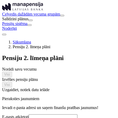
Ceļvedis dažādām vecuma grupām
Salīdzini plānus
Pensiju sistēma
Noderīgi
Sākumlapa
Pensiju 2. līmeņa plāni
Pensiju 2. līmeņa plāni
Norādi savu vecumu
Visi
Izvēlies pensiju plānu
Visi
Uzgaidiet, notiek datu ielāde
Pieraksties jaunumiem
Ievadi e-pasta adresi un saņem finanšu pratības jaunumus!
E-pasts atkārtoti