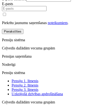
E-pasts
Piekrītu jaunumu saņemšanas
noteikumiem
.
Pierakstīties
Pensiju sistēma
Ceļvedis dažādām vecuma grupām
Pensijas saņemšana
Noderīgi
Pensiju sistēma
Pensiju 1. līmenis
Pensiju 2. līmenis
Pensiju 3. līmenis
Uzkrājošā dzīvības apdrošināšana
Ceļvedis dažādām vecuma grupām