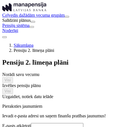
Ceļvedis dažādām vecuma grupām
Salīdzini plānus
Pensiju sistēma
Noderīgi
Sākumlapa
Pensiju 2. līmeņa plāni
Pensiju 2. līmeņa plāni
Norādi savu vecumu
Visi
Izvēlies pensiju plānu
Visi
Uzgaidiet, notiek datu ielāde
Pieraksties jaunumiem
Ievadi e-pasta adresi un saņem finanšu pratības jaunumus!
E-pasts atkārtoti