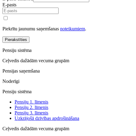
E-pasts
Piekrītu jaunumu saņemšanas
noteikumiem
.
Pierakstīties
Pensiju sistēma
Ceļvedis dažādām vecuma grupām
Pensijas saņemšana
Noderīgi
Pensiju sistēma
Pensiju 1. līmenis
Pensiju 2. līmenis
Pensiju 3. līmenis
Uzkrājošā dzīvības apdrošināšana
Ceļvedis dažādām vecuma grupām