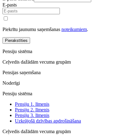
E-pasts
Piekrītu jaunumu saņemšanas
noteikumiem
.
Pierakstīties
Pensiju sistēma
Ceļvedis dažādām vecuma grupām
Pensijas saņemšana
Noderīgi
Pensiju sistēma
Pensiju 1. līmenis
Pensiju 2. līmenis
Pensiju 3. līmenis
Uzkrājošā dzīvības apdrošināšana
Ceļvedis dažādām vecuma grupām