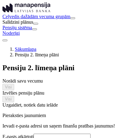
Ceļvedis dažādām vecuma grupām
Salīdzini plānus
Pensiju sistēma
Noderīgi
Sākumlapa
Pensiju 2. līmeņa plāni
Pensiju 2. līmeņa plāni
Norādi savu vecumu
Visi
Izvēlies pensiju plānu
Visi
Uzgaidiet, notiek datu ielāde
Pieraksties jaunumiem
Ievadi e-pasta adresi un saņem finanšu pratības jaunumus!
E-pasts atkārtoti