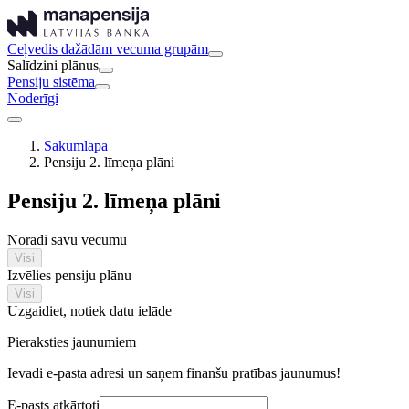
Ceļvedis dažādām vecuma grupām
Salīdzini plānus
Pensiju sistēma
Noderīgi
Sākumlapa
Pensiju 2. līmeņa plāni
Pensiju 2. līmeņa plāni
Norādi savu vecumu
Visi
Izvēlies pensiju plānu
Visi
Uzgaidiet, notiek datu ielāde
Pieraksties jaunumiem
Ievadi e-pasta adresi un saņem finanšu pratības jaunumus!
E-pasts atkārtoti