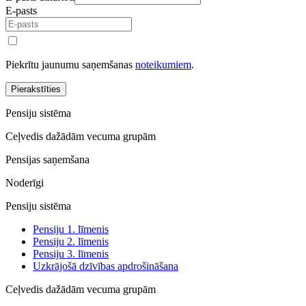
E-pasts
Piekrītu jaunumu saņemšanas
noteikumiem
.
Pierakstīties
Pensiju sistēma
Ceļvedis dažādām vecuma grupām
Pensijas saņemšana
Noderīgi
Pensiju sistēma
Pensiju 1. līmenis
Pensiju 2. līmenis
Pensiju 3. līmenis
Uzkrājošā dzīvības apdrošināšana
Ceļvedis dažādām vecuma grupām