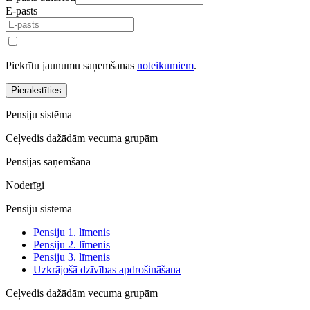
E-pasts
Piekrītu jaunumu saņemšanas
noteikumiem
.
Pierakstīties
Pensiju sistēma
Ceļvedis dažādām vecuma grupām
Pensijas saņemšana
Noderīgi
Pensiju sistēma
Pensiju 1. līmenis
Pensiju 2. līmenis
Pensiju 3. līmenis
Uzkrājošā dzīvības apdrošināšana
Ceļvedis dažādām vecuma grupām