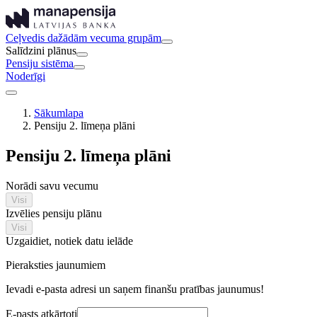
Ceļvedis dažādām vecuma grupām
Salīdzini plānus
Pensiju sistēma
Noderīgi
Sākumlapa
Pensiju 2. līmeņa plāni
Pensiju 2. līmeņa plāni
Norādi savu vecumu
Visi
Izvēlies pensiju plānu
Visi
Uzgaidiet, notiek datu ielāde
Pieraksties jaunumiem
Ievadi e-pasta adresi un saņem finanšu pratības jaunumus!
E-pasts atkārtoti