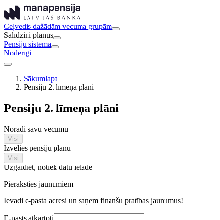
Ceļvedis dažādām vecuma grupām
Salīdzini plānus
Pensiju sistēma
Noderīgi
Sākumlapa
Pensiju 2. līmeņa plāni
Pensiju 2. līmeņa plāni
Norādi savu vecumu
Visi
Izvēlies pensiju plānu
Visi
Uzgaidiet, notiek datu ielāde
Pieraksties jaunumiem
Ievadi e-pasta adresi un saņem finanšu pratības jaunumus!
E-pasts atkārtoti