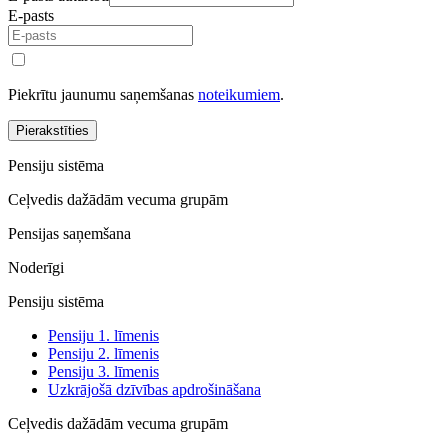
E-pasts
Piekrītu jaunumu saņemšanas
noteikumiem
.
Pierakstīties
Pensiju sistēma
Ceļvedis dažādām vecuma grupām
Pensijas saņemšana
Noderīgi
Pensiju sistēma
Pensiju 1. līmenis
Pensiju 2. līmenis
Pensiju 3. līmenis
Uzkrājošā dzīvības apdrošināšana
Ceļvedis dažādām vecuma grupām