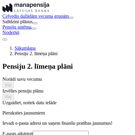
Ceļvedis dažādām vecuma grupām
Salīdzini plānus
Pensiju sistēma
Noderīgi
Sākumlapa
Pensiju 2. līmeņa plāni
Pensiju 2. līmeņa plāni
Norādi savu vecumu
Visi
Izvēlies pensiju plānu
Visi
Uzgaidiet, notiek datu ielāde
Pieraksties jaunumiem
Ievadi e-pasta adresi un saņem finanšu pratības jaunumus!
E-pasts atkārtoti