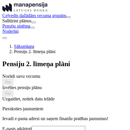
Ceļvedis dažādām vecuma grupām
Salīdzini plānus
Pensiju sistēma
Noderīgi
Sākumlapa
Pensiju 2. līmeņa plāni
Pensiju 2. līmeņa plāni
Norādi savu vecumu
Visi
Izvēlies pensiju plānu
Visi
Uzgaidiet, notiek datu ielāde
Pieraksties jaunumiem
Ievadi e-pasta adresi un saņem finanšu pratības jaunumus!
E-pasts atkārtoti