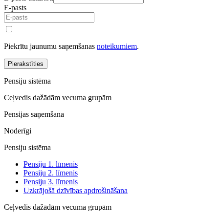
E-pasts
Piekrītu jaunumu saņemšanas
noteikumiem
.
Pierakstīties
Pensiju sistēma
Ceļvedis dažādām vecuma grupām
Pensijas saņemšana
Noderīgi
Pensiju sistēma
Pensiju 1. līmenis
Pensiju 2. līmenis
Pensiju 3. līmenis
Uzkrājošā dzīvības apdrošināšana
Ceļvedis dažādām vecuma grupām