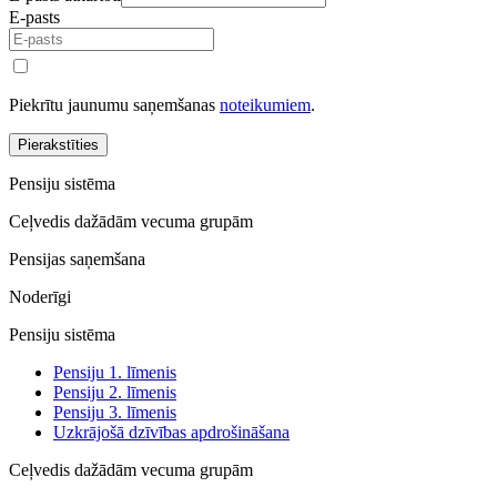
E-pasts
Piekrītu jaunumu saņemšanas
noteikumiem
.
Pierakstīties
Pensiju sistēma
Ceļvedis dažādām vecuma grupām
Pensijas saņemšana
Noderīgi
Pensiju sistēma
Pensiju 1. līmenis
Pensiju 2. līmenis
Pensiju 3. līmenis
Uzkrājošā dzīvības apdrošināšana
Ceļvedis dažādām vecuma grupām