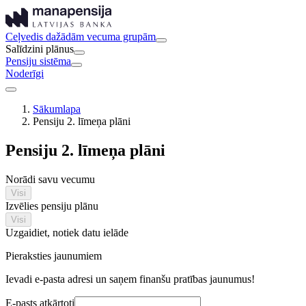
Ceļvedis dažādām vecuma grupām
Salīdzini plānus
Pensiju sistēma
Noderīgi
Sākumlapa
Pensiju 2. līmeņa plāni
Pensiju 2. līmeņa plāni
Norādi savu vecumu
Visi
Izvēlies pensiju plānu
Visi
Uzgaidiet, notiek datu ielāde
Pieraksties jaunumiem
Ievadi e-pasta adresi un saņem finanšu pratības jaunumus!
E-pasts atkārtoti