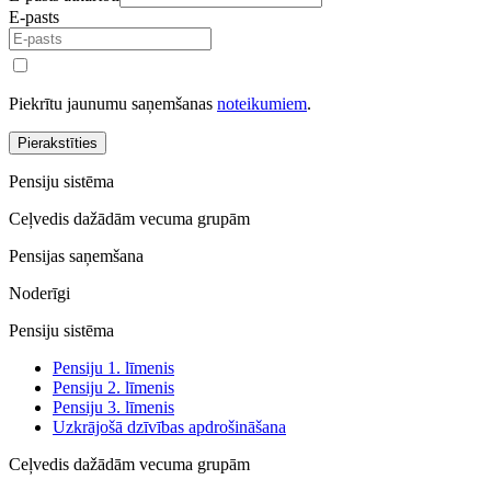
E-pasts
Piekrītu jaunumu saņemšanas
noteikumiem
.
Pierakstīties
Pensiju sistēma
Ceļvedis dažādām vecuma grupām
Pensijas saņemšana
Noderīgi
Pensiju sistēma
Pensiju 1. līmenis
Pensiju 2. līmenis
Pensiju 3. līmenis
Uzkrājošā dzīvības apdrošināšana
Ceļvedis dažādām vecuma grupām