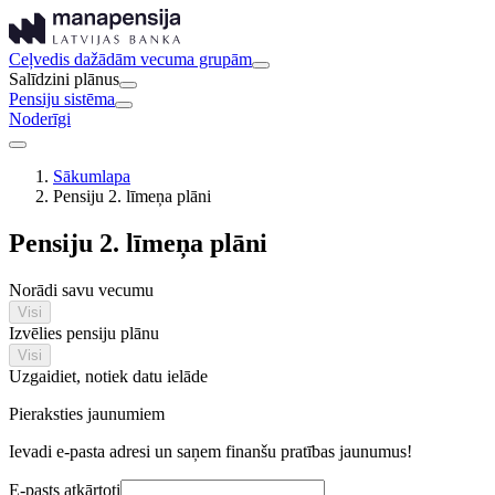
Ceļvedis dažādām vecuma grupām
Salīdzini plānus
Pensiju sistēma
Noderīgi
Sākumlapa
Pensiju 2. līmeņa plāni
Pensiju 2. līmeņa plāni
Norādi savu vecumu
Visi
Izvēlies pensiju plānu
Visi
Uzgaidiet, notiek datu ielāde
Pieraksties jaunumiem
Ievadi e-pasta adresi un saņem finanšu pratības jaunumus!
E-pasts atkārtoti