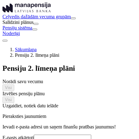
Ceļvedis dažādām vecuma grupām
Salīdzini plānus
Pensiju sistēma
Noderīgi
Sākumlapa
Pensiju 2. līmeņa plāni
Pensiju 2. līmeņa plāni
Norādi savu vecumu
Visi
Izvēlies pensiju plānu
Visi
Uzgaidiet, notiek datu ielāde
Pieraksties jaunumiem
Ievadi e-pasta adresi un saņem finanšu pratības jaunumus!
E-pasts atkārtoti