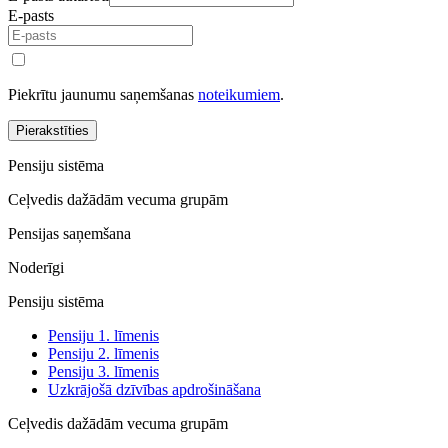
E-pasts
Piekrītu jaunumu saņemšanas
noteikumiem
.
Pierakstīties
Pensiju sistēma
Ceļvedis dažādām vecuma grupām
Pensijas saņemšana
Noderīgi
Pensiju sistēma
Pensiju 1. līmenis
Pensiju 2. līmenis
Pensiju 3. līmenis
Uzkrājošā dzīvības apdrošināšana
Ceļvedis dažādām vecuma grupām